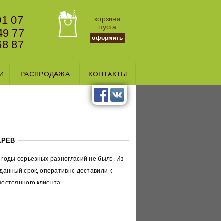
01 07
корзина
пуста
49 77
оформить
68 87
И
РАСПРОДАЖА
КОНТАКТЫ
АРЕВ
 годы серьезных разногласий не было. Из
аданный срок, оперативно доставили к
 постоянного клиента.