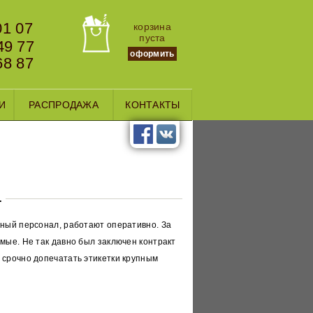
01 07
корзина
пуста
49 77
оформить
68 87
И
РАСПРОДАЖА
КОНТАКТЫ
.
тный персонал, работают оперативно. За
мые. Не так давно был заключен контракт
 срочно допечатать этикетки крупным