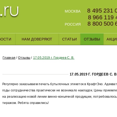
8 495 231 
МОСКВА
8 966 119 
8 800 500 
РОССИЯ
ВОСТИ
НАМ ДОВЕРЯЮТ
СТАТЬИ
ОТЗЫВЫ
АКЦИ
Главная
Отзывы
17.05.2019 г. Гордеев С. В.
17.05.2019 Г. ГОРДЕЕВ С. В
Регулярно заказываем печать бутылочных этикеток в КрафтЭко. Адеква
годы сотрудничества практически не возникало накладок. Цены приемле
на реализацию новой линии винно-коньячной продукции, потребовалось
тиражом. Ребята справились!