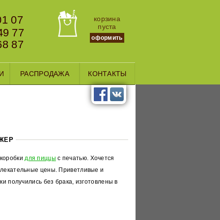
01 07
корзина
пуста
49 77
оформить
68 87
И
РАСПРОДАЖА
КОНТАКТЫ
ДЖЕР
 коробки
для пиццы
с печатью. Хочется
влекательные цены. Приветливые и
ки получились без брака, изготовлены в