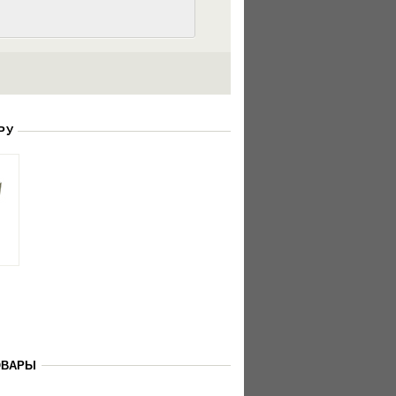
РУ
я
ОВАРЫ