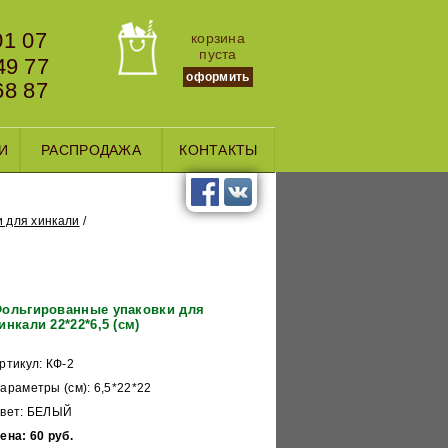
01 07
корзина
пуста
49 77
оформить
68 87
И
РАСПРОДАЖА
КОНТАКТЫ
 для хинкали
ольгированные упаковки для
инкали 22*22*6,5 (см)
ртикул: КФ-2
араметры (см): 6,5*22*22
вет: БЕЛЫЙ
ена: 60 руб.