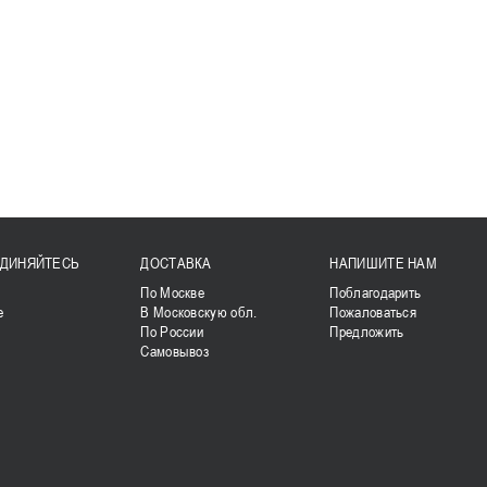
ДИНЯЙТЕСЬ
ДОСТАВКА
НАПИШИТЕ НАМ
k
По Москве
Поблагодарить
е
В Московскую обл.
Пожаловаться
По России
Предложить
Самовывоз