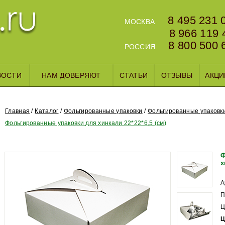
8 495 231 
МОСКВА
8 966 119 
8 800 500 
РОССИЯ
ВОСТИ
НАМ ДОВЕРЯЮТ
СТАТЬИ
ОТЗЫВЫ
АКЦИ
Главная
Каталог
Фольгированные упаковки
Фольгированные упаковки
Фольгированные упаковки для хинкали 22*22*6,5 (см)
Ф
х
А
П
Ц
Ц