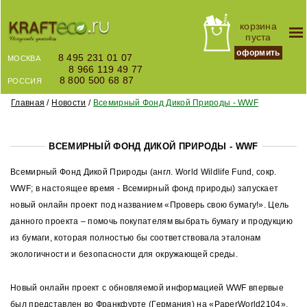
корзина
пуста
оформить
8 495 231 01 07
МОСКВА
8 966 119 49 77
8 800 500 68 87
РОССИЯ
Главная
Новости
Всемирный Фонд Дикой Природы - WWF
ВСЕМИРНЫЙ ФОНД ДИКОЙ ПРИРОДЫ - WWF
Всемирный Фонд Дикой Природы (англ. World Wildlife Fund, сокр.
WWF; в настоящее время - Всемирный фонд природы) запускает
новый онлайн проект под названием «Проверь свою бумагу!». Цель
данного проекта – помочь покупателям выбрать бумагу и продукцию
из бумаги, которая полностью бы соответствовала эталонам
экологичности и безопасности для окружающей среды.
Новый онлайн проект с обновляемой информацией WWF впервые
был представлен во Франкфурте (Германия) на «PaperWorld2104»,