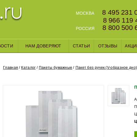
8 495 231 
МОСКВА
8 966 119 
8 800 500 
РОССИЯ
ВОСТИ
НАМ ДОВЕРЯЮТ
СТАТЬИ
ОТЗЫВЫ
АКЦИ
Главная
Каталог
Пакеты бумажные
Пакет без ручек (V-образное дно
П
А
П
Ц
Ц