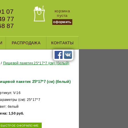
01 07
корзина
пуста
49 77
оформить
68 87
И
РАСПРОДАЖА
КОНТАКТЫ
)
Пищевой пакетик 25*17*7 (см) (белый)
ищевой пакетик 25*17*7 (см) (белый)
ртикул: V-16
араметры (см): 25*17*7
вет: белый
ена: 1,50 руб.
БЫСТРОЕ ОФОРМЛЕНИЕ